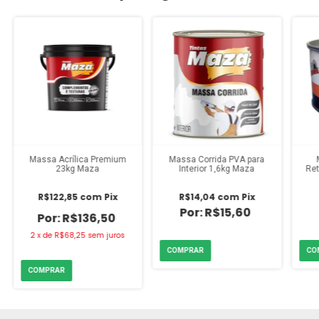
Massa Acrílica Premium
Massa Corrida PVA para
23kg Maza
Interior 1,6kg Maza
Ret
R$122,85
com
Pix
R$14,04
com
Pix
R$15,60
R$136,50
2
x
de
R$68,25
sem juros