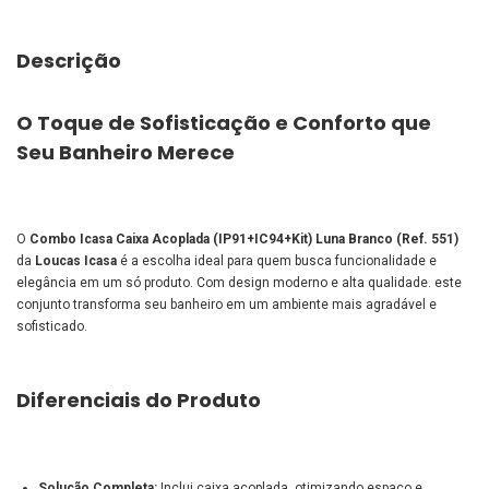
Descrição
O Toque de Sofisticação e Conforto que
Seu Banheiro Merece
O
Combo Icasa Caixa Acoplada (IP91+IC94+Kit) Luna Branco (Ref. 551)
da
Loucas Icasa
é a escolha ideal para quem busca funcionalidade e
elegância em um só produto. Com design moderno e alta qualidade. este
conjunto transforma seu banheiro em um ambiente mais agradável e
sofisticado.
Diferenciais do Produto
Solução Completa:
Inclui caixa acoplada. otimizando espaço e