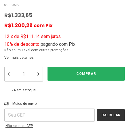
SKU:
53539
R$1.333,65
R$1.200,29
com
Pix
12
x
de
R$111,14
sem juros
10% de desconto
pagando com Pix
Não acumulável com outras promoções
Ver mais detalhes
24
em estoque
ALTERAR CEP
Entregas para o CEP:
Meios de envio
CALCULAR
Não sei meu CEP