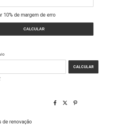
ar 10% de margem de erro
CALCULAR
ALTERAR CEP
EP:
vio
CALCULAR
P
s de renovação