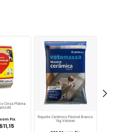
o Cinza Platina
rtzolit
Rejunte Cerâmico Flexível Branco
com
Pix
Rejunte Cerâmico
1kg Votoran
Platina 1k
$11,15