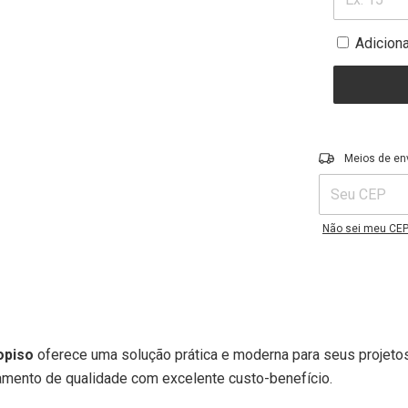
Adicion
Entregas para o C
Meios de en
Não sei meu CE
opiso
oferece uma solução prática e moderna para seus projeto
amento de qualidade com excelente custo-benefício.