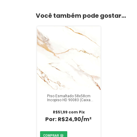
Você também pode gostar...
Piso Esmaltado 58x58cm
Incopiso HD 90083 (Caixa
2,32m²)
R$51,99
com
Pix
R$24,90/m²