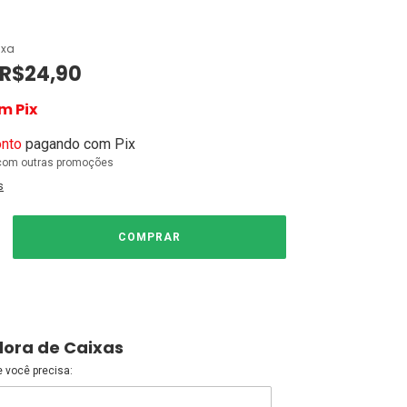
xa
R$24,90
om
Pix
nto
pagando com Pix
com outras promoções
s
dora de Caixas
e você precisa: