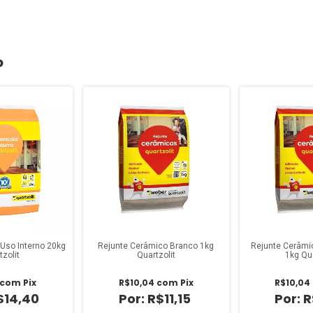
o
Uso Interno 20kg
Rejunte Cerâmico Branco 1kg
Rejunte Cerâmic
tzolit
Quartzolit
1kg Qua
com
Pix
R$10,04
com
Pix
R$10,04
$14,40
R$11,15
R