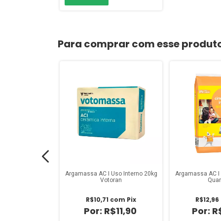
Para comprar com esse produt
Argamassa AC I Uso Interno 20kg
Argamassa AC I 
Votoran
Quar
o Flexível Cinza
R$10,71
com
Pix
R$12,96
kg Votoran
R$11,90
R