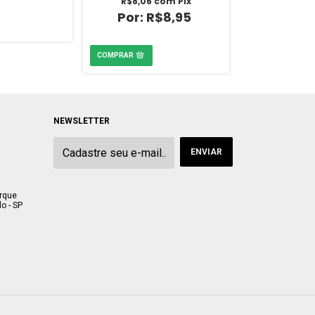
R$8,06
com
Pix
R$8,06
R$8,95
R
NEWSLETTER
arque
o - SP