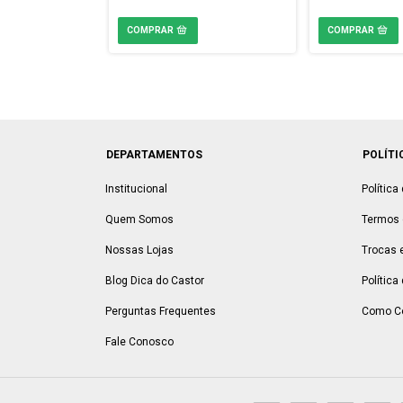
com
Pix
$8,95
DEPARTAMENTOS
POLÍTI
Institucional
Política
Quem Somos
Termos 
Nossas Lojas
Trocas 
Blog Dica do Castor
Política
Perguntas Frequentes
Como C
Fale Conosco