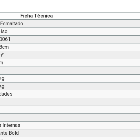
Ficha Técnica
 Esmaltado
piso
0061
58cm
m²
mm
kg
kg
idades
 Internas
ante Bold