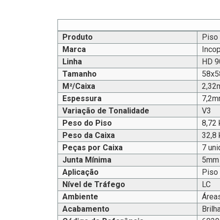
Produto
Piso
Marca
Inco
Linha
HD 9
Tamanho
58x
M²/Caixa
2,32
Espessura
7,2
Variação de Tonalidade
V3
Peso do Piso
8,72 
Peso da Caixa
32,8 
Peças por Caixa
7 un
Junta Mínima
5mm
Aplicação
Piso
Nível de Tráfego
LC
Ambiente
Áreas
Acabamento
Brilh