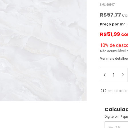
SKU:
60397
R$57,77
Cai
Preço por m²:
R$51,99
c
10% de desco
Não acumulável 
Ver mais detalhe
212
em estoque
Calcula
Digite o m² qu