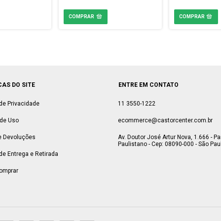
CAS DO SITE
ENTRE EM CONTATO
 de Privacidade
11 3550-1222
de Uso
ecommerce@castorcenter.com.br
e Devoluções
Av. Doutor José Artur Nova, 1.666 - P
Paulistano - Cep: 08090-000 - São Paul
 de Entrega e Retirada
omprar