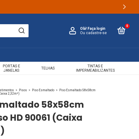
0
Olá!
Faça login
Ou cadastre-se
PORTAS E
TINTAS E
TELHAS
JANELAS
IMPERMEABILIZANTES
estimentos
>
Pisos
>
Piso Esmaltado
>
Piso Esmaltado 58x58cm
Caixa 2,32m²)
Esmaltado 58x58cm
so HD 90061 (Caixa
)