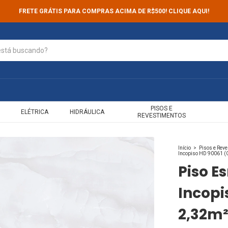
FRETE GRÁTIS PARA COMPRAS ACIMA DE R$500! CLIQUE AQUI!
PISOS E
ELÉTRICA
HIDRÁULICA
REVESTIMENTOS
Início
>
Pisos e Rev
Incopiso HD 90061 (
Piso 
Incopi
2,32m²