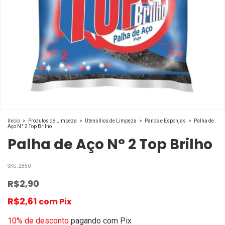
Início
>
Produtos de Limpeza
>
Utensílios de Limpeza
>
Panos e Esponjas
>
Palha de
Aço N° 2 Top Brilho
Palha de Aço N° 2 Top Brilho
SKU:
2850
R$2,90
R$2,61
com
Pix
10% de desconto
pagando com Pix